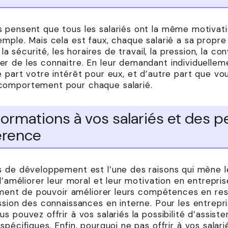
pensent que tous les salariés ont la même motivation
mple. Mais cela est faux, chaque salarié a sa propr
la sécurité, les horaires de travail, la pression, la conv
r de les connaitre. En leur demandant individuelleme
 part votre intérêt pour eux, et d’autre part que vo
comportement pour chaque salarié.
ormations à vos salariés et des p
férence
 de développement est l’une des raisons qui mène le
 d’améliorer leur moral et leur motivation en entrepri
timent de pouvoir améliorer leurs compétences en rest
ssion des connaissances en interne. Pour les entrep
s pouvez offrir à vos salariés la possibilité d’assis
spécifiques. Enfin, pourquoi ne pas offrir à vos salar