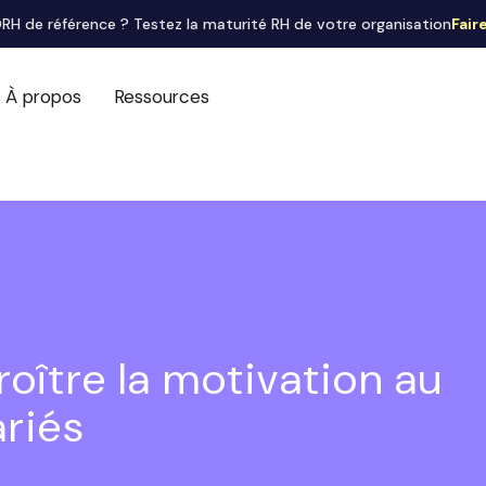
RH de référence ? Testez la maturité RH de votre organisation
Fair
À propos
Ressources
oître la motivation au
ariés