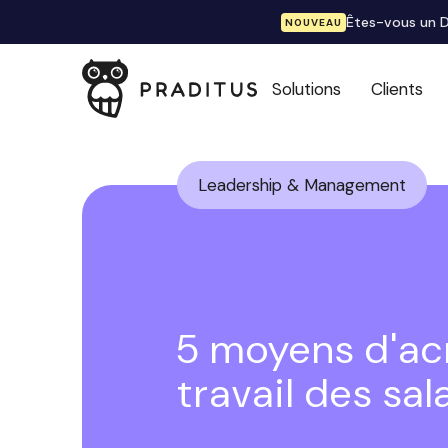
Êtes-vous un D
NOUVEAU
Solutions
Clients
Leadership & Management
5 moyens d'acr
travail des sal