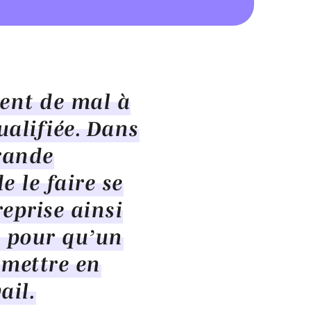
ent de mal à
alifiée. Dans
grande
e le faire se
reprise ainsi
n pour qu’un
 mettre en
ail.