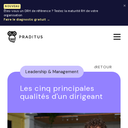
✕
NOUVEAU
Êtes-vous un DRH de référence ? Testez la maturité RH de votre
organisation
Faire le diagnostic gratuit →
RETOUR
Leadership & Management
Les cinq principales
qualités d'un dirigeant