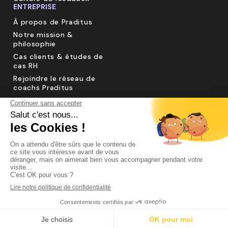
ENTREPRISE
À propos de Praditus
Notre mission &
philosophie
Cas clients & études de
cas RH
Rejoindre le réseau de
coachs Praditus
Sécurité des données &
RGPD
Contactez-nous
Réserver une démo
Protection des données
personnelles
Disponibilité
©Praditus 2014-2026