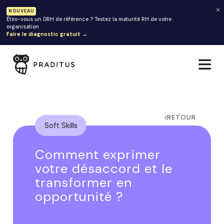
✕
NOUVEAU
Êtes-vous un DRH de référence ? Testez la maturité RH de votre
organisation
Faire le diagnostic gratuit →
RETOUR
Soft Skills
Comment exprimer
votre désaccord et le
transformer en
opportunité ?