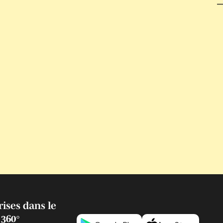
ises dans le
 360°